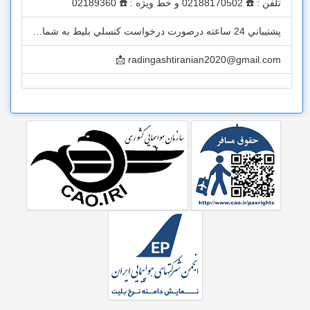
تلفن : ☎️ 02188170502 و خط ويژه : ☎️ 02189360
پشتيباني 24 ساعته درصورت درخواست کنسلي بليط به شماره روبه رو پيامک بزنيد : 09122393655
radingashtiranian2020@gmail.com 📩